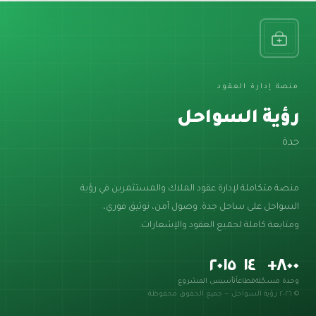
منصة إدارة العقود
رؤية السواحل
جدة
منصة متكاملة لإدارة عقود الملاك والمستثمرين
في رؤية
السواحل على ساحل جدة.
وصول آمن، توثيق فوري،
ومتابعة كاملة لجميع
العقود والإشعارات.
٢٠١٥
١٤
٨٠٠+
وحدة مسجّلة
قطاعاً
تأسيس المشروع
© ٢٠٢٦ رؤية السواحل — جميع الحقوق محفوظة